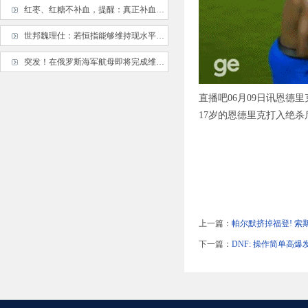
红枣、红糖不补血，提醒：真正补血的是这8种食物，下次不要吃错
世邦魏理仕：若恒指能够维持现水平或持续上升 未来香港楼价将平稳甚至回升
突发！在俄罗斯海军航母即将完成维修的关键时刻，俄安全局成功挫败乌克兰
直播吧06月09日讯恩德
17岁的恩德里克打入绝
上一篇：
帕尔默挤掉福登! 索
下一篇：
DNF: 操作简单高爆