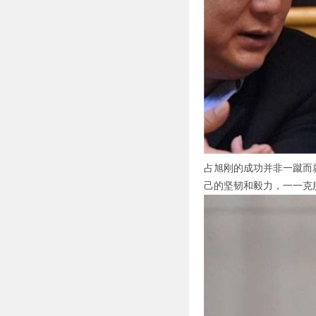
占旭刚的成功并非一蹴而
己的坚韧和毅力，一一克