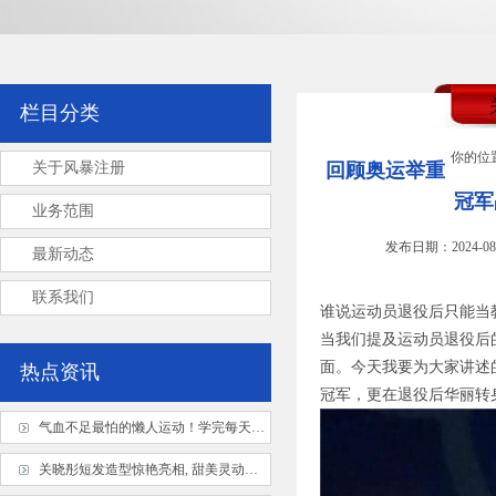
栏目分类
你的位
关于风暴注册
回顾奥运举重
冠军
业务范围
发布日期：2024-08
最新动态
联系我们
谁说运动员退役后只能当
当我们提及运动员退役后
面。今天我要为大家讲述
热点资讯
冠军，更在退役后华丽转
气血不足最怕的懒人运动！学完每天活力满满
关晓彤短发造型惊艳亮相, 甜美灵动似少女, 发型变换引猜测