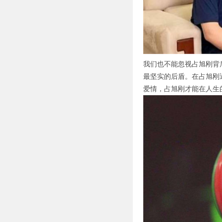
我们也不能忽视占旭刚背
最坚实的后盾。在占旭刚
爱情，占旭刚才能在人生