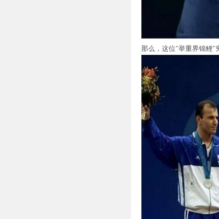
那么，这位"举重界锦鲤