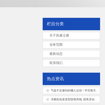
栏目分类
关于风暴注册
业务范围
最新动态
联系我们
热点资讯
气血不足最怕的懒人运动！学完每天活力满满
关晓彤短发造型惊艳亮相, 甜美灵动似少女, 发型变换引猜测