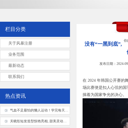
栏目分类
你
关于风暴注册
没有“一黑到底”,
业务范围
发布日期：2024-09
最新动态
联系我们
在 2024 年韩国公开
场比赛便是扣人心弦的国
揣着为国家争光的决心。
热点资讯
气血不足最怕的懒人运动！学完每天活力满满
关晓彤短发造型惊艳亮相, 甜美灵动似少女, 发型变换引猜测