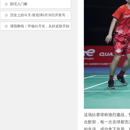
阳宅入门断
历史上的今天-双色球6月30日开奖号码汇总
请指教啦｜学做白月光，从好皮肤开始
这场比赛堪称激烈鏖战，整
合默契，每一次击球都充
的失误，成功拿下首局，